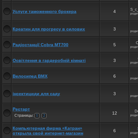
S_c
Услуги таможенного брокера
4
роди
Креатин для прогресу в силових
3
роди
O
Радіостанції Cobra MT700
5
роди
Освітлення в гардеробній кімнаті
3
роди
Велосипед BMX
6
роди
інсектициди для саду
3
роди
Рестарт
De
12
Страницы:
роди
1
2
Компьютерная фирма «Катран»
6
открыла свой интернет-магазин
роди