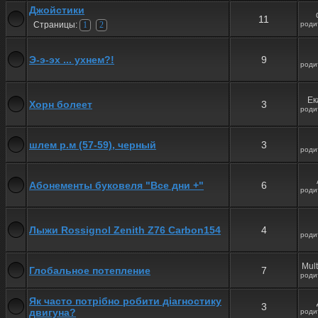
Джойстики
11
Страницы:
роди
1
2
Э-э-эх ... ухнем?!
9
роди
Ек
Хорн болеет
3
роди
шлем р.м (57-59), черный
3
роди
Абонементы буковеля "Все дни +"
6
роди
Лыжи Rossignol Zenith Z76 Carbon154
4
роди
Mul
Глобальное потепление
7
роди
Як часто потрібно робити діагностику
3
двигуна?
роди