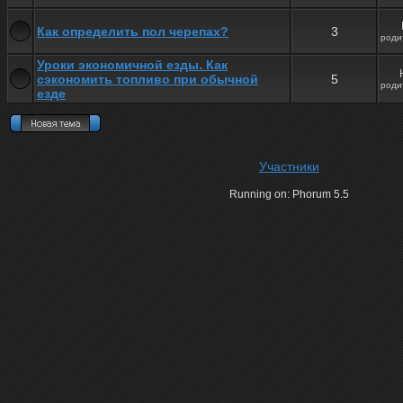
Как определить пол черепах?
3
роди
Уроки экономичной езды. Как
сэкономить топливо при обычной
5
роди
езде
Участники
Running on: Phorum 5.5