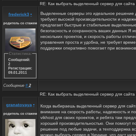
RE: Как выбрать выделенный сервер для сайта
Выделенные серверы это идеальное решение д
frederick3
•
требуют высокой производительности и надежн
родитель со стажем
предлагает быстрые и стабильные выделенные
безопасность и сохранность ваших данных Я и
нескольких проектов, и скорость работы отлич
управления проста и удобна, не требует време
поддержки оперативно помогает при возникнов
Статистика:
Сообщений:
2
Регистрация:
09.01.2011
Сообщение
#
2
RE: Как выбрать выделенный сервер для сайта
granatovaya
•
Когда выбираешь выделенный сервер для сайта
внимание на скорость работы, надежность и п
родитель со стажем
vikhost для своих проектов, и ребята там пред
хорошей производительностью. Они помогут п
решение под любые задачи, а техподдержка все
можно выбрать сервер в Украине, что даст низк