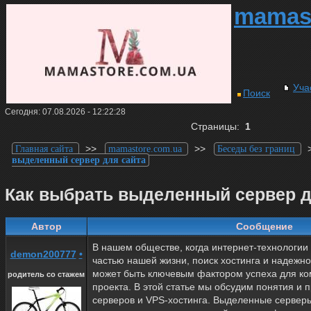
mamas
Уча
Поиск
Сегодня: 07.08.2026 - 12:22:28
Страницы:
1
>>
>>
Главная сайта
mamastore.com.ua
Беседы без границ
выделенный сервер для сайта
Как выбрать выделенный сервер д
Автор
Сообщение
В нашем обществе, когда интернет-технологи
demon200777
•
частью нашей жизни, поиск хостинга и надежн
может быть ключевым фактором успеха для ко
родитель со стажем
проекта. В этой статье мы обсудим понятия и
серверов и VPS-хостинга. Выделенные серверы