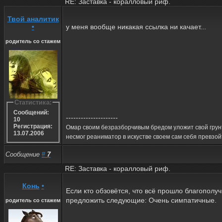
RE: Заставка - коралловый риф.
Твой аналитик
•
у меня вообще никакая ссылка ни качает...
родитель со стажем
Статистика:
Сообщений:
---------------------
10
Регистрация:
Омар своим безразборчивым бредом уложит свой грунт
13.07.2006
несмог реаниматор в искустве своем сам себя превзойт
Сообщение
#
7
RE: Заставка - коралловый риф.
Конь
•
Если кто обзовётся, что всё прошло благополу
предложить следующие: Очень симпатичные.
родитель со стажем