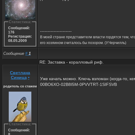
Статистика:
Сообщений:
---------------------
176
Регистрация:
В моей стране представители власти гордятся тем, что
08.05.2009
его хозяином считалось бы позором. (У.Черчилль)
Сообщение
#
1
RE: Заставка - коралловый риф.
Светлана
Синица
•
Уже качать можно. Ключь взломан (когда-то, к
00BO6XO-02B8I5M-0PVVTRT-1SIFSVB
родитель со стажем
Статистика:
Сообщений:
8