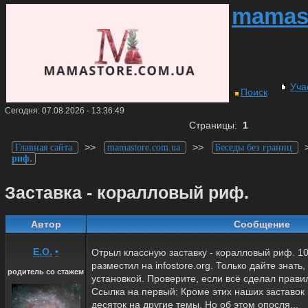
mamas
Уча
Поиск
Сегодня: 07.08.2026 - 13:36:49
Страницы:
1
>>
>>
Главная сайта
mamastore.com.ua
Беседы без границ
риф.
Заставка - коралловый риф.
Автор
Сообщение
Е.О.
•
Отрыл классную заставку - коралловый риф. 10
разместил на infostore.org. Только дайте знать,
родитель со стажем
установкой. Проверите, если всё сделал прави
Ссылка на первый: Кроме этих наших заставо
десяток на другие темы. Но об этом опосля...