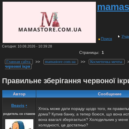
mamas
Уча
Поиск
Сегодня: 10.08.2026 - 10:39:28
Страницы:
1
>>
>>
Главная сайта
mamastore.com.ua
Косметичка мечты
червоної ікри
Правильне зберігання червоної ікр
Автор
Сообщение
Beavis
•
Хтось може дати пораду щодо того, як правильн
дома? Купив банку, а тепер боюся, що вона исп
родитель со стажем
вона взагалі зберігається? Холодильник у мене 
холодності, це достатньо?