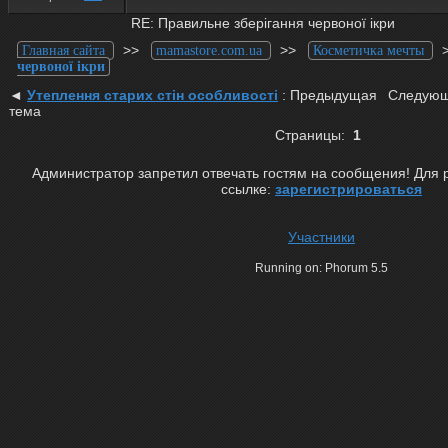
RE: Правильне зберігання червоної ікри
>>
>>
Главная сайта
mamastore.com.ua
Косметичка мечты
червоної ікри
◄
Утеплення старих стін особливості
: Предыдущая
Следующ
тема
Страницы:
1
Администратор запретил отвечать гостям на сообщения! Для 
ссылке:
зарегистрироваться
Участники
Running on: Phorum 5.5