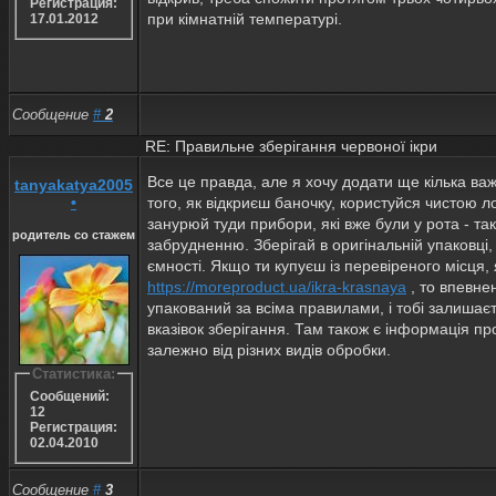
Регистрация:
при кімнатній температурі.
17.01.2012
Сообщение
#
2
RE: Правильне зберігання червоної ікри
Все це правда, але я хочу додати ще кілька ва
tanyakatya2005
•
того, як відкриєш баночку, користуйся чистою л
занурюй туди прибори, які вже були у рота - та
родитель со стажем
забрудненню. Зберігай в оригінальній упаковці,
ємності. Якщо ти купуєш із перевіреного місця, 
https://moreproduct.ua/ikra-krasnaya
, то впевне
упакований за всіма правилами, і тобі залишає
вказівок зберігання. Там також є інформація пр
залежно від різних видів обробки.
Статистика:
Сообщений:
12
Регистрация:
02.04.2010
Сообщение
#
3