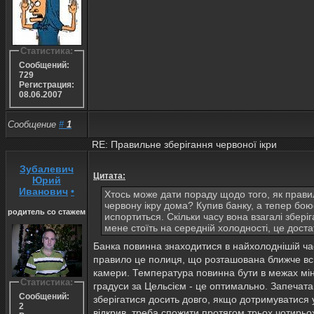
Статистика:
Сообщений:
729
Регистрация:
08.06.2007
Сообщение
#
1
RE: Правильне зберігання червоної ікри
Зубалевич
Цитата:
Юрий
Иванович
•
Хтось може дати пораду щодо того, як прави
червону ікру дома? Купив банку, а тепер бо
родитель со стажем
испортиться. Скільки часу вона взагалі збері
мене стоїть на середній холодності, це дост
Банка повинна знаходитися в найхолоднішій ча
правило це полиця, що розташована ближче вс
камери. Температура повинна бути в межах мі
Статистика:
градуси за Цельсієм - це оптимально. Запечат
Сообщений:
зберігатися досить довго, якщо дотримуватися ум
2
відкрив, треба спожити протягом трьох чотирьох