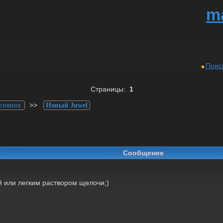
m
Поис
Страницы:
1
>>
 сияния
Новый Juwel
Сообщение
й или легким раствором щелочи;)