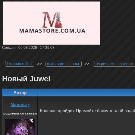
Сегодня: 06.08.2026 - 17:39:07
>>
>>
Главная сайта
mamastore.com.ua
Секреты молодости и
Новый Juwel
Автор
Marusja
•
Конечно пройдет. Промойте банку теплой водо
родитель со стажем