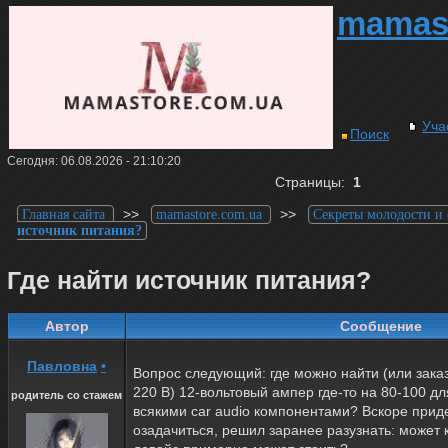
mamas
Уча
Поиск
Сегодня: 06.08.2026 - 21:10:20
Страницы:
1
>>
>>
Главная сайта
mamastore.com.ua
Секреты молодости и
источник питания?
Где найти источник питания?
Автор
Сообщение
Павловна
•
Вопрос следующий: где можно найти (или заказа
220 В) 12-вольтовый ампер где-то на 80-100 дл
родитель со стажем
всякими car audio компонентами? Вскоре прид
озадачиться, решил заранее разузнать: может к