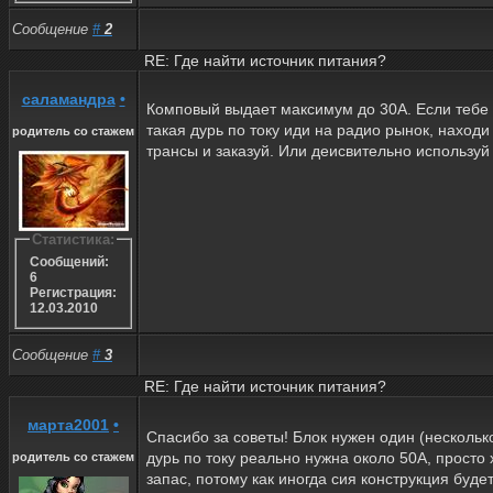
Сообщение
#
2
RE: Где найти источник питания?
саламандра
•
Комповый выдает максимум до 30А. Если тебе
такая дурь по току иди на радио рынок, находи
родитель со стажем
трансы и заказуй. Или деисвительно используй с
Статистика:
Сообщений:
6
Регистрация:
12.03.2010
Сообщение
#
3
RE: Где найти источник питания?
марта2001
•
Спасибо за советы! Блок нужен один (нескольк
дурь по току реально нужна около 50А, просто
родитель со стажем
запас, потому как иногда сия конструкция будет