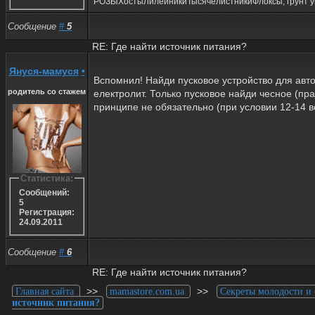
РОЗЫХостыЛилейникиТысячелистникиФлоксы, грунт ун
Сообщение
#
5
RE: Где найти источник питания?
Януся-мамуся
•
Вспомнил! Найди пусковое устройство для авто
родитель со стажем
електролит. Только пусковое найди чесное (пр
принципе не обязательно (при условии 12-14 в
Статистика:
Сообщений:
5
Регистрация:
24.09.2011
Сообщение
#
6
RE: Где найти источник питания?
>>
>>
Главная сайта
mamastore.com.ua
Секреты молодости и
источник питания?