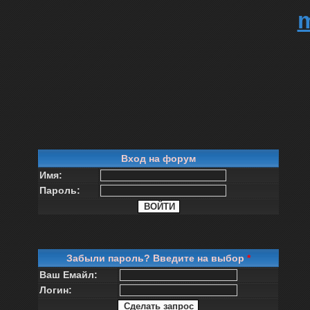
Вход на форум
Имя:
Пароль:
Забыли пароль? Введите на выбор
*
Ваш Емайл:
Логин: