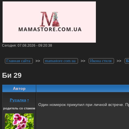
Сегодня: 07.08.2026 - 09:20:38
>>
>>
>>
Главная сайта
mamastore.com.ua
Икона стиля
Б
Би 29
Автор
Русалка
•
Один номерок прикупил при личной встрече. П
родитель со стажем