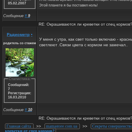
05.02.2007
Этой планете я бы поставил ноль!
Сообщение
#
9
RE: Окрашиваются ли креветки от спец кормов
Радиометр
•
У меня с утра, как свет только включаю - красн
родитель со стажем
светлеют .Связи цвета с кормом не замечал..
Статистика:
Сообщений:
7
Регистрация:
16.03.2010
Сообщение
#
10
RE: Окрашиваются ли креветки от спец кормов
>>
>>
Главная сайта
mamastore.com.ua
Секреты совершенств
креветки от спец кормов?