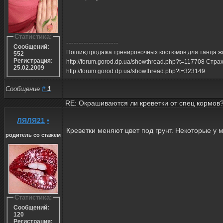
Статистика:
---------------------
Сообщений:
Пошив,продажа тренировочных костюмов для танца ж
552
Регистрация:
http://forum.gorod.dp.ua/showthread.php?t=117708 Стр
25.02.2009
http://forum.gorod.dp.ua/showthread.php?t=323149
Сообщение
#
1
RE: Окрашиваются ли креветки от спец кормов
ЛЯЛЯ21
•
Креветки меняют цвет под грунт. Некоторые у 
родитель со стажем
Статистика:
Сообщений:
120
Регистрация: