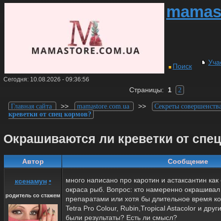
mamas
Уча
Поиск
Сегодня: 10.08.2026 - 09:36:56
Страницы:
1
2
>>
>>
Главная сайта
mamastore.com.ua
Секреты совершенств
креветки от спец кормов?
Окрашиваются ли креветки от спе
Автор
Сообщение
много написано про каротин и астаксантин как
ксенамун
•
окраса рыб. Вопрос: кто намеренно окрашивал
родитель со стажем
препаратами или хотя бы длительное время к
Tetra Pro Colour, Rubin,Tropical Astacolor и д
были результаты? Есть ли смысл?