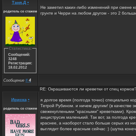
Таня.Д
•
Не заметил каких-либо изменений при смене к
родитель со стажем
грунте и Черри на любом другом - это 2 больши
Статистика:
Сообщений:
3248
Регистрация:
18.02.2012
Сообщение
#
4
RE: Окрашиваются ли креветки от спец кормов
Ириска
•
я долгое время (полгода точно) специально ко
Тетрой Рубином. и ничем другим! (в качестве 
родитель со стажем
свежекуплеными "красными" креветками). Кром
анциструсик маленький. Так вот, за полгода кре
краснее, а наоборот стало больше серых из них
выглядит более красным сейчас :) (шутка конеч